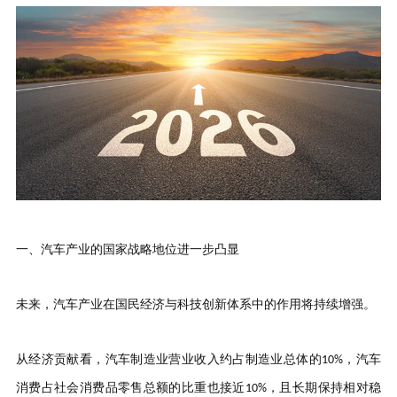
一、汽车产业的国家战略地位进一步凸显
未来，汽车产业在国民经济与科技创新体系中的作用将持续增强。
从经济贡献看，汽车制造业营业收入约占制造业总体的
，汽车
10%
消费占社会消费品零售总额的比重也接近
，且长期保持相对稳
10%