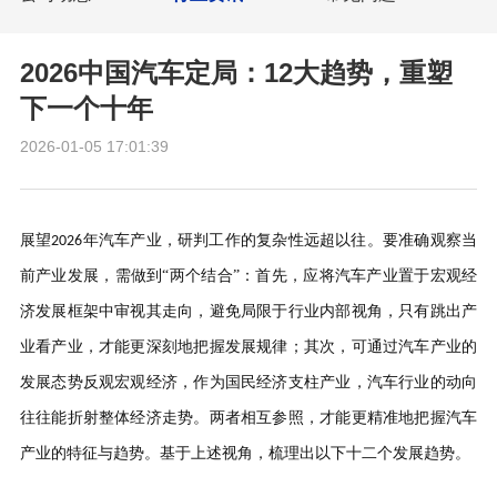
2026中国汽车定局：12大趋势，重塑
下一个十年
2026-01-05 17:01:39
展望
年汽车产业，研判工作的复杂性远超以往。要准确观察当
2026
前产业发展，需做到“两个结合”：首先，应将汽车产业置于宏观经
济发展框架中审视其走向，避免局限于行业内部视角，只有跳出产
业看产业，才能更深刻地把握发展规律；其次，可通过汽车产业的
发展态势反观宏观经济，作为国民经济支柱产业，汽车行业的动向
往往能折射整体经济走势。两者相互参照，才能更精准地把握汽车
产业的特征与趋势。基于上述视角，梳理出以下十二个发展趋势。