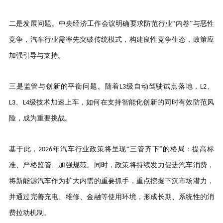
二是发展问题。中央经济工作会议明确要求防范行业
“内卷”与恶性
竞争，汽车行业需率先突破传统模式，构建良性竞争生态，政策应
加强引导与支持。
三是监管与创新的平衡问题。随着
级自动驾驶试点落地，
、
L3
L2
、
级技术加速上车，如何在支持智能化创新的同时有效防范风
L3
L4
险，成为重要挑战。
基于此，
年汽车行业政策将呈现“三管齐下”的格局：提高标
2026
准、严格监管、加强规范。同时，政策将持续发力促进汽车消费，
将新能源汽车作为扩大内需的重要抓手，重点挖掘下沉市场潜力，
并通过完善充电、维修、金融等使用环境，形成长期、系统性的消
费拉动机制。