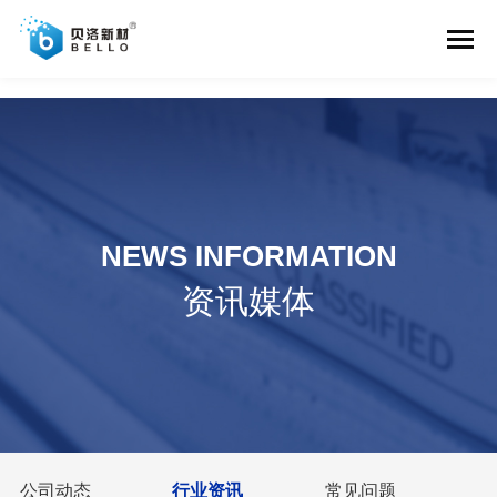
中国·美高梅集团(国际)品牌官网-知名百科
NEWS INFORMATION
资讯媒体
公司动态
行业资讯
常见问题