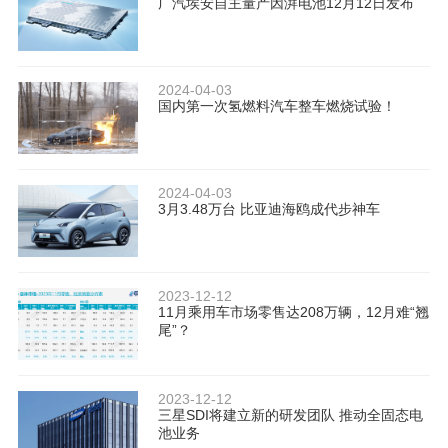
广汽埃安自主量产因湃电池12月12日发布
2024-04-03
国内第一次氢燃料汽车整车燃烧试验！
2024-04-03
3月3.48万台 比亚迪海鸥成代步神车
2023-12-12
11月乘用车市场零售达208万辆，12月难“翘
尾”？
2023-12-12
三星SDI将建立新的研发团队 推动全固态电
池业务