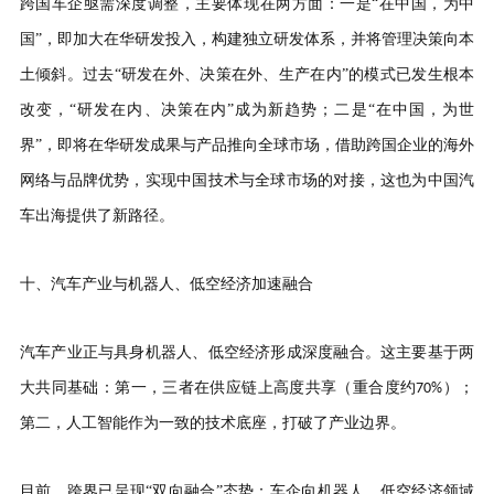
跨国车企亟需深度调整，主要体现在两方面：一是
“在中国，为中
国”，即加大在华研发投入，构建独立研发体系，并将管理决策向本
土倾斜。过去“研发在外、决策在外、生产在内”的模式已发生根本
改变，“研发在内、决策在内”成为新趋势；二是“在中国，为世
界”，即将在华研发成果与产品推向全球市场，借助跨国企业的海外
网络与品牌优势，实现中国技术与全球市场的对接，这也为中国汽
车出海提供了新路径。
十、汽车产业与机器人、低空经济加速融合
汽车产业正与具身机器人、低空经济形成深度融合。这主要基于两
大共同基础：第一，三者在供应链上高度共享（重合度约
）；
70%
第二，人工智能作为一致的技术底座，打破了产业边界。
目前，跨界已呈现
“双向融合”态势：车企向机器人、低空经济领域