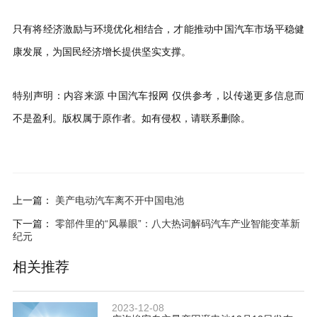
只有将经济激励与环境优化相结合，才能推动中国汽车市场平稳健
康发展，为国民经济增长提供坚实支撑。
特别声明：内容来源
中国汽车报网
仅供参考，以传递更多信息而
不是盈利。版权属于原作者。如有侵权，请联系删除。
上一篇：
美产电动汽车离不开中国电池
下一篇：
零部件里的“风暴眼”：八大热词解码汽车产业智能变革新
纪元
相关推荐
2023-12-08